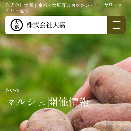
株式会社大嘉｜京都・大原野の京やさい・加工食品・マ
ルシェ運営
News
マルシェ開催情報