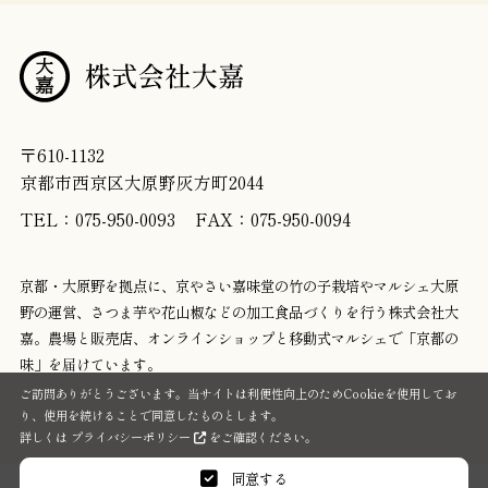
〒610-1132
京都市西京区大原野灰方町2044
TEL：075-950-0093
FAX：075-950-0094
京都・大原野を拠点に、京やさい嘉味堂の竹の子栽培やマルシェ大原
野の運営、
さつま芋や花山椒などの加工食品づくりを行う株式会社大
嘉。農場と販売店、
オンラインショップと移動式マルシェで「京都の
味」を届けています。
ご訪問ありがとうございます。当サイトは利便性向上のためCookieを使用してお
り、使用を続けることで同意したものとします。
詳しくは
プライバシーポリシー
をご確認ください。
同意する
©2026 DAIKA All Rights Reserved.